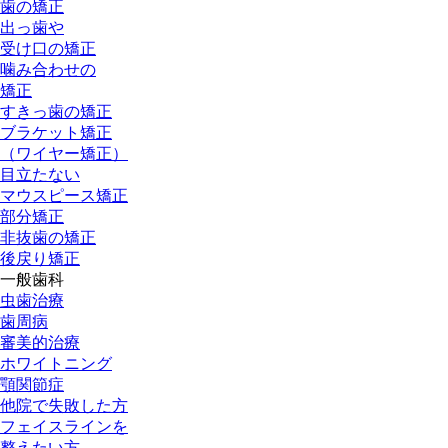
歯の矯正
出っ歯や
受け口の矯正
噛み合わせの
矯正
すきっ歯の矯正
ブラケット矯正
（ワイヤー矯正）
目立たない
マウスピース矯正
部分矯正
非抜歯の矯正
後戻り矯正
一般歯科
虫歯治療
歯周病
審美的治療
ホワイトニング
顎関節症
他院で失敗した方
フェイスラインを
整えたい方