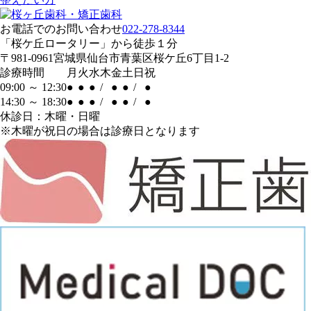
お電話でのお問い合わせ
022-278-8344
「桜ケ丘ロータリー」
から
徒歩１分
〒981-0961
宮城県仙台市青葉区桜ケ丘6丁目1-2
診療時間
月
火
水
木
金
土
日
祝
09:00 ～ 12:30
●
●
●
/
●
●
/
●
14:30 ～ 18:30
●
●
●
/
●
●
/
●
休診日：木曜・日曜
※木曜が祝日の場合は診療日となります