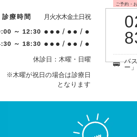
ご予約・
0
診療時間
月
火
水
木
金
土
日
祝
●
●
●
/
●
●
/
●
9:00 ～ 12:30
8
●
●
●
/
●
●
/
●
4:30 ～ 18:30
休診日：木曜・日曜
バ
ー
※木曜が祝日の場合は診療日
となります