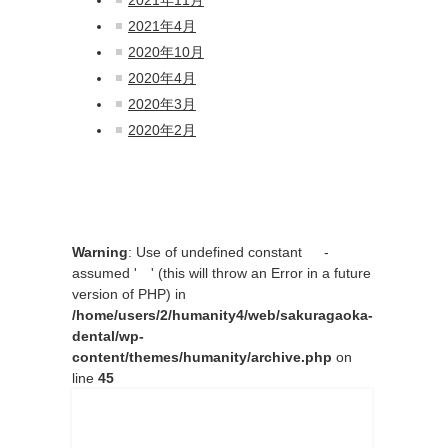
2021年4月
2020年10月
2020年4月
2020年3月
2020年2月
Warning
: Use of undefined constant -
assumed ' ' (this will throw an Error in a future
version of PHP) in
/home/users/2/humanity4/web/sakuragaoka-
dental/wp-
content/themes/humanity/archive.php
on
line
45