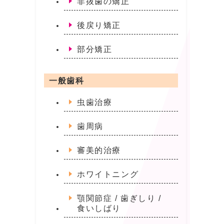
非抜歯の矯正
後戻り矯正
部分矯正
一般歯科
虫歯治療
歯周病
審美的治療
ホワイトニング
顎関節症 / 歯ぎしり /
食いしばり